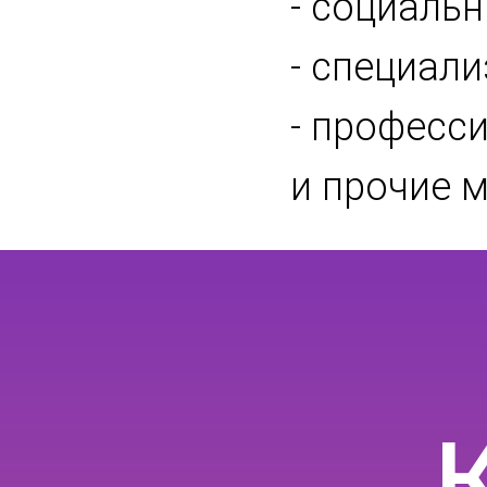
- социальн
- специал
- професс
и прочие 