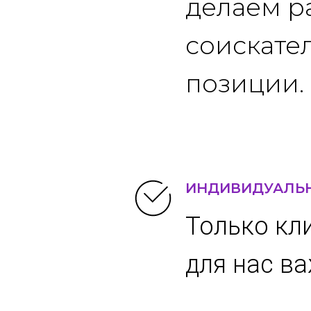
делаем р
соискате
позиции.
ИНДИВИДУАЛЬ
Только кл
для нас ва