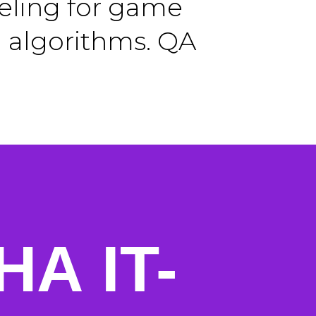
deling for game
 algorithms. QA
НА IT-