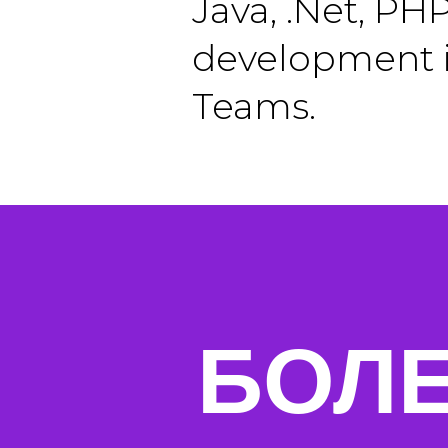
Java, .Net, PH
development i
Teams.
БОЛЕЕ