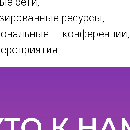
ые сети,
изированные ресурсы,
иональные IT-конференции
мероприятия.
КТО К НА